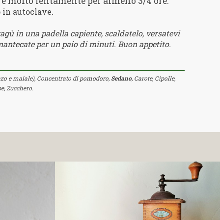
lire molto lentamente per almeno 3/4 ore.
o in autoclave.
ragù in una padella capiente, scaldatelo, versatevi
mantecate per un paio di minuti. Buon appetito.
o e maiale), Concentrato di pomodoro,
Sedano
, Carote, Cipolle,
pe, Zucchero.
SCOPRI