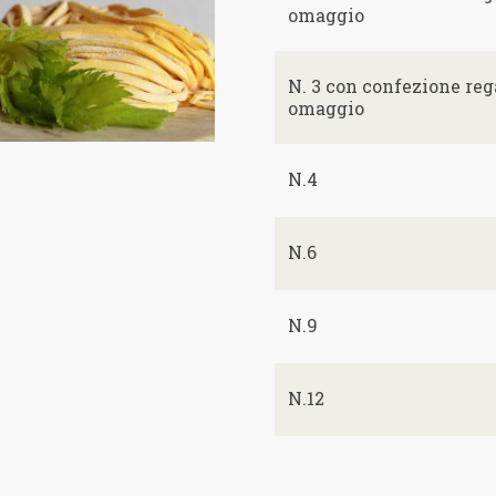
omaggio
N. 3 con confezione reg
omaggio
N.4
N.6
N.9
N.12