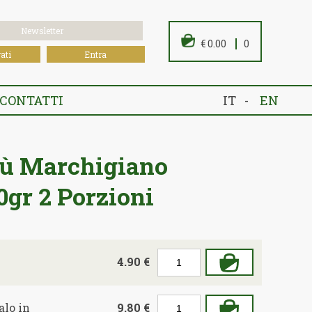
Newsletter
€ 0.00
0
ati
Entra
CONTATTI
IT -
EN
ù Marchigiano
0gr 2 Porzioni
4.90 €
alo in
9.80 €